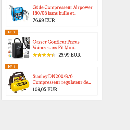
Güde Compresseur Airpower
180/08 (sans huile et...
76,99 EUR
N° 3
Oasser Gonfleur Pneus
Voiture sans Fil Mini...
25,99 EUR
N° 4
Stanley DN200/8/6
Compresseur régulateur de...
109,05 EUR